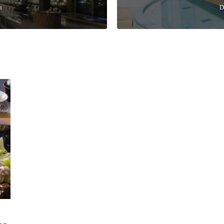
n
D
ア