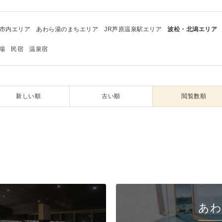
市内エリア
あわら湯のまちエリア
JR芦原温泉駅エリア
波松・北潟エリア
場
民宿
温泉宿
新しい順
古い順
閲覧数順
あわ