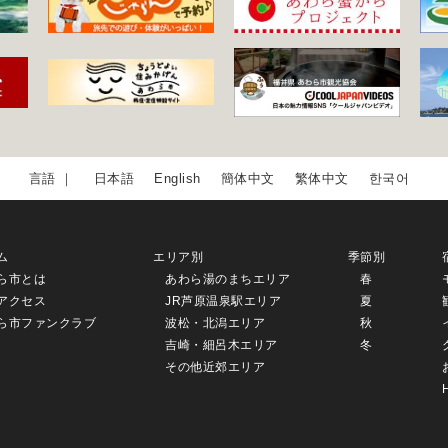
日本語
English
簡体中文
繁体中文
한국어
ム
エリア別
季節別
ら市とは
あわら湯のまちエリア
春
アクセス
JR芦原温泉駅エリア
夏
ら市ファンクラブ
波松・北潟エリア
秋
吉崎・細呂木エリア
冬
その他近郊エリア