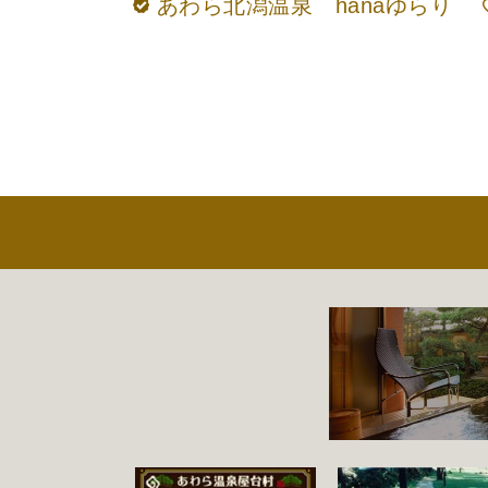
あわら北潟温泉 hanaゆらり