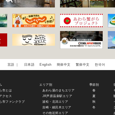
日本語
English
簡体中文
繁体中文
한국어
ム
エリア別
季節別
ら市とは
あわら湯のまちエリア
春
アクセス
JR芦原温泉駅エリア
夏
ら市ファンクラブ
波松・北潟エリア
秋
吉崎・細呂木エリア
冬
その他近郊エリア