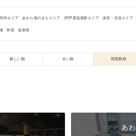
市内エリア
あわら湯のまちエリア
JR芦原温泉駅エリア
波松・北潟エリア
場
民宿
温泉宿
新しい順
古い順
閲覧数順
あわ