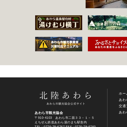
ホー
あわ
交通
あわ
あわら市観光協会
〒910-4103 あわら市二面３３－１－５
えちぜん鉄道あわら湯のまち駅舎内
TEL
: 0776-78-6767
FAX : 0776-78-6760