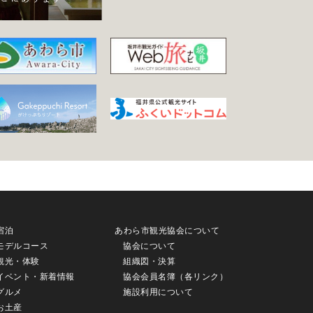
宿泊
あわら市観光協会について
モデルコース
協会について
観光・体験
組織図・決算
イベント・新着情報
協会会員名簿（各リンク）
グルメ
施設利用について
お土産