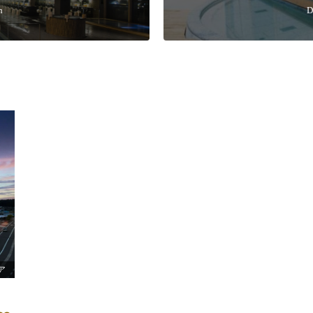
n
D
ア