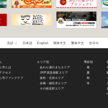
日本語
English
簡体中文
繁体中文
한국어
ム
エリア別
季節別
ら市とは
あわら湯のまちエリア
春
アクセス
JR芦原温泉駅エリア
夏
ら市ファンクラブ
波松・北潟エリア
秋
吉崎・細呂木エリア
冬
その他近郊エリア