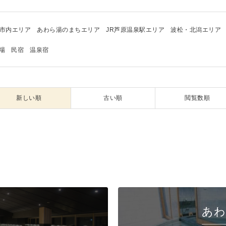
市内エリア
あわら湯のまちエリア
JR芦原温泉駅エリア
波松・北潟エリア
場
民宿
温泉宿
新しい順
古い順
閲覧数順
あわ