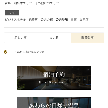
吉崎・細呂木エリア
その他近郊エリア
タグ
ビジネスホテル
保養所
公共の宿
公共浴場
民宿
温泉宿
新しい順
古い順
閲覧数順
・・・あわら市観光協会会員
宿泊予約
Hotel Reservation
あわらの日帰り温泉