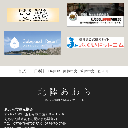
日本語
English
簡体中文
繁体中文
한국어
あわら市観光協会
〒910-4103 あわら市二面３３－１－５
えちぜん鉄道あわら湯のまち駅舎内
TEL
: 0776-78-6767
FAX : 0776-78-6760
kanko-k@awara.info