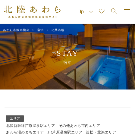
あわら市観光協会
宿泊
公共浴場
STAY
宿泊
エリア
北陸新幹線芦原温泉駅エリア
その他あわら市内エリア
あわら湯のまちエリア
JR芦原温泉駅エリア
波松・北潟エリア