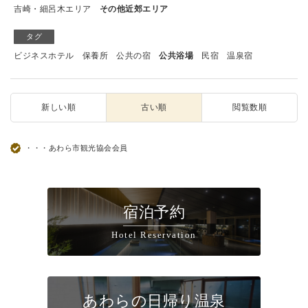
吉崎・細呂木エリア
その他近郊エリア
タグ
ビジネスホテル
保養所
公共の宿
公共浴場
民宿
温泉宿
新しい順
古い順
閲覧数順
・・・あわら市観光協会会員
宿泊予約
Hotel Reservation
あわらの日帰り温泉