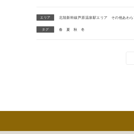
エリア
北陸新幹線芦原温泉駅エリア
その他あわら
タグ
春
夏
秋
冬