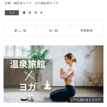
吉崎・細呂木エリア
その他近郊エリア
春
夏
秋
冬
タグ
新しい順
古い順
閲覧数順
あわら湯のまちエリア