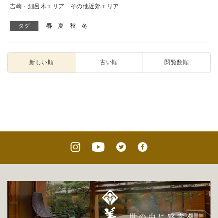
吉崎・細呂木エリア
その他近郊エリア
春
夏
秋
冬
タグ
新しい順
古い順
閲覧数順