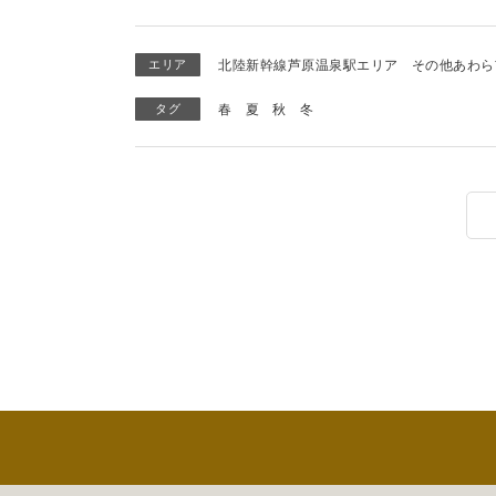
エリア
北陸新幹線芦原温泉駅エリア
その他あわら
タグ
春
夏
秋
冬