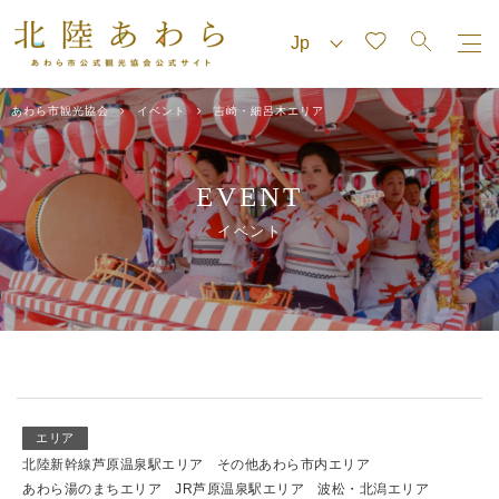
あわら市観光協会
イベント
吉崎・細呂木エリア
EVENT
イベント
エリア
北陸新幹線芦原温泉駅エリア
その他あわら市内エリア
あわら湯のまちエリア
JR芦原温泉駅エリア
波松・北潟エリア