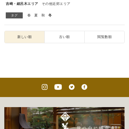
吉崎・細呂木エリア
その他近郊エリア
春
夏
秋
冬
タグ
新しい順
古い順
閲覧数順