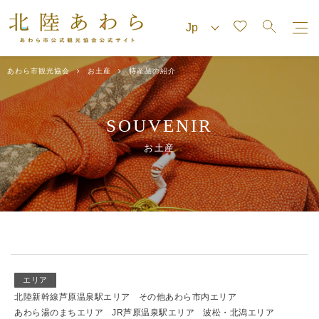
あわら市観光協会
お土産
特産品の紹介
SOUVENIR
お土産
エリア
北陸新幹線芦原温泉駅エリア
その他あわら市内エリア
あわら湯のまちエリア
JR芦原温泉駅エリア
波松・北潟エリア