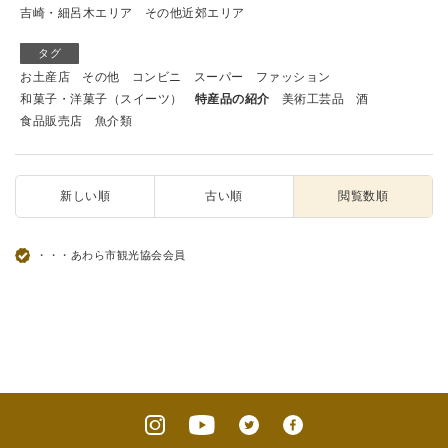
吉崎・細呂木エリア
その他近郊エリア
タグ
お土産店
その他
コンビニ
スーパー
ファッション
和菓子・洋菓子（スイーツ）
特産品の紹介
美術工芸品
酒
食品販売店
魚介類
新しい順
古い順
閲覧数順
・・・あわら市観光協会会員