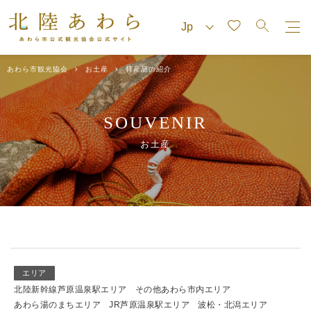
あわら市観光協会
お土産
特産品の紹介
SOUVENIR
お土産
エリア
北陸新幹線芦原温泉駅エリア
その他あわら市内エリア
あわら湯のまちエリア
JR芦原温泉駅エリア
波松・北潟エリア