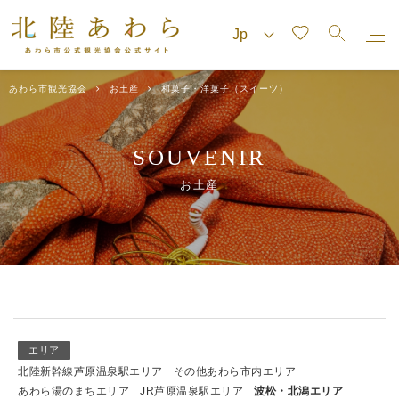
あわら市観光協会
お土産
和菓子・洋菓子（スイーツ）
SOUVENIR
お土産
エリア
北陸新幹線芦原温泉駅エリア
その他あわら市内エリア
あわら湯のまちエリア
JR芦原温泉駅エリア
波松・北潟エリア