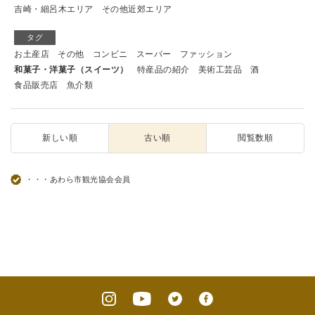
吉崎・細呂木エリア
その他近郊エリア
タグ
お土産店
その他
コンビニ
スーパー
ファッション
和菓子・洋菓子（スイーツ）
特産品の紹介
美術工芸品
酒
食品販売店
魚介類
新しい順
古い順
閲覧数順
・・・あわら市観光協会会員