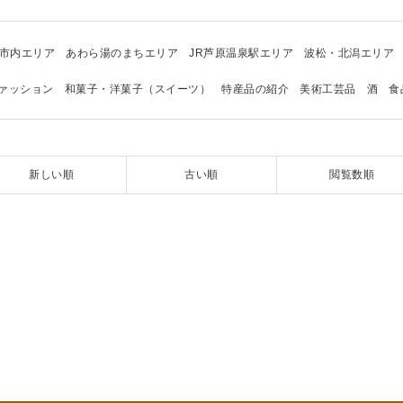
市内エリア
あわら湯のまちエリア
JR芦原温泉駅エリア
波松・北潟エリア
ァッション
和菓子・洋菓子（スイーツ）
特産品の紹介
美術工芸品
酒
食
新しい順
古い順
閲覧数順