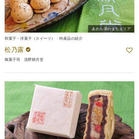
あわら湯のまちエリア
和菓子・洋菓子（スイーツ）
特産品の紹介
松乃露
御菓子司 浅野耕月堂