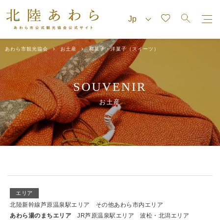
あわら市観光協会
お土産
和菓子・洋菓子（スイーツ）
SOUVENIR
お土産
エリア
北陸新幹線芦原温泉駅エリア
その他あわら市内エリア
あわら湯のまちエリア
JR芦原温泉駅エリア
波松・北潟エリア