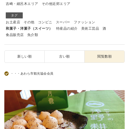
吉崎・細呂木エリア
その他近郊エリア
タグ
お土産店
その他
コンビニ
スーパー
ファッション
和菓子・洋菓子（スイーツ）
特産品の紹介
美術工芸品
酒
食品販売店
魚介類
新しい順
古い順
閲覧数順
・・・あわら市観光協会会員