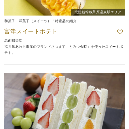
北陸新幹線芦原温泉駅エリア
和菓子・洋菓子（スイーツ）
特産品の紹介
富津スイートポテト
馬面昭栄堂
福井県あわら市産のブランドさつま芋「とみつ金時」を使ったスイートポ
テト。