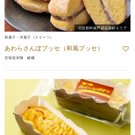
北陸新幹線芦原温泉駅エリア
和菓子・洋菓子（スイーツ）
あわらさんぽブッセ（和風ブッセ）
甘味党本陣 嵯峨