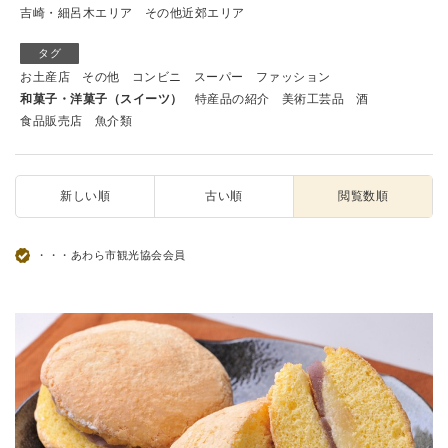
吉崎・細呂木エリア
その他近郊エリア
タグ
お土産店
その他
コンビニ
スーパー
ファッション
和菓子・洋菓子（スイーツ）
特産品の紹介
美術工芸品
酒
食品販売店
魚介類
新しい順
古い順
閲覧数順
・・・あわら市観光協会会員