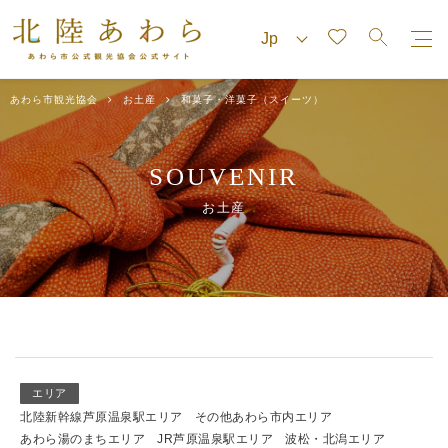
あわら市観光協会
お土産
和菓子・洋菓子（スイーツ）
SOUVENIR
お土産
エリア
北陸新幹線芦原温泉駅エリア
その他あわら市内エリア
あわら湯のまちエリア
JR芦原温泉駅エリア
波松・北潟エリア