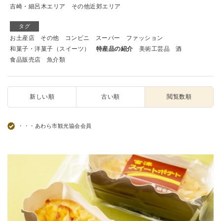
吉崎・細呂木エリア
その他近郊エリア
タグ
お土産店
その他
コンビニ
スーパー
ファッション
和菓子・洋菓子（スイーツ）
特産品の紹介
美術工芸品
酒
食品販売店
魚介類
新しい順
古い順
閲覧数順
・・・あわら市観光協会会員