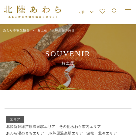
あわら市観光協会
お土産
特産品の紹介
SOUVENIR
お土産
エリア
北陸新幹線芦原温泉駅エリア
その他あわら市内エリア
あわら湯のまちエリア
JR芦原温泉駅エリア
波松・北潟エリア