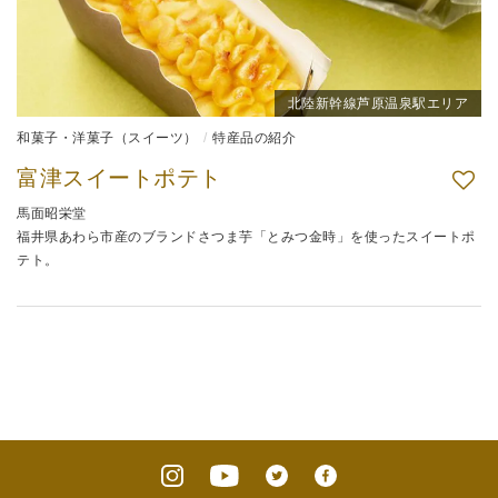
北陸新幹線芦原温泉駅エリア
和菓子・洋菓子（スイーツ）
特産品の紹介
富津スイートポテト
馬面昭栄堂
福井県あわら市産のブランドさつま芋「とみつ金時」を使ったスイートポ
テト。