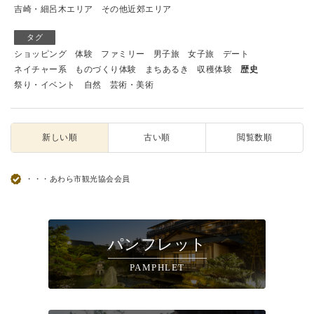
吉崎・細呂木エリア
その他近郊エリア
タグ
ショッピング
体験
ファミリー
男子旅
女子旅
デート
ネイチャー系
ものづくり体験
まちあるき
収穫体験
歴史
祭り・イベント
自然
芸術・美術
新しい順
古い順
閲覧数順
・・・あわら市観光協会会員
パンフレット
PAMPHLET