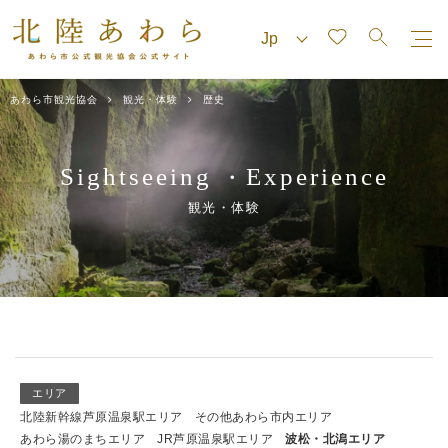
あわら市観光協会
観光・体験
歴史
Sightseeing
Experience
・
観光・体験
エリア
北陸新幹線芦原温泉駅エリア
その他あわら市内エリア
あわら湯のまちエリア
JR芦原温泉駅エリア
波松・北潟エリア