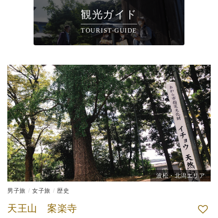
観光ガイド
TOURIST-GUIDE
波松・北潟エリア
男子旅
女子旅
歴史
天王山 案楽寺