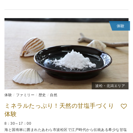
体験
波松・北潟エリア
体験
ファミリー
歴史
自然
ミネラルたっぷり！天然の甘塩手づくり
体験
8：30～17：00
海と国有林に囲まれたあわら市波松区で江戸時代から伝統ある希少な甘塩