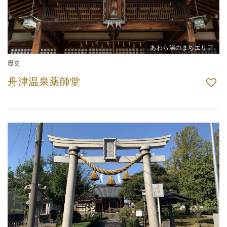
あわら湯のまちエリア
歴史
舟津温泉薬師堂