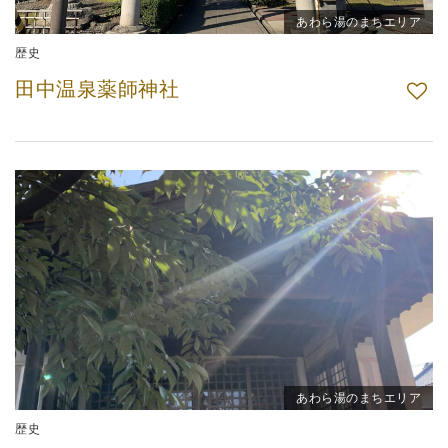
あわら湯のまちエリア
歴史
田中温泉薬師神社
あわら湯のまちエリア
歴史