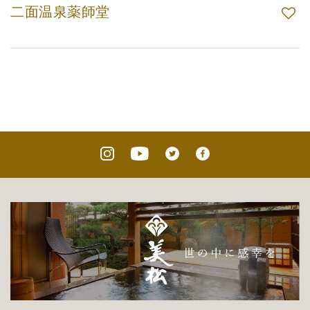
二面温泉薬師堂