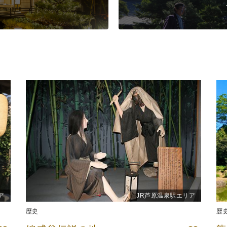
ア
JR芦原温泉駅エリア
歴史
歴