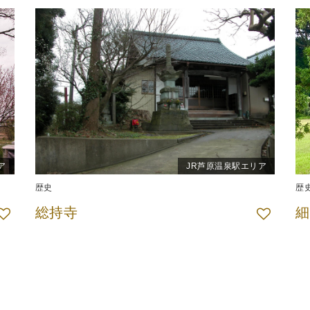
ア
JR芦原温泉駅エリア
歴史
歴
総持寺
細