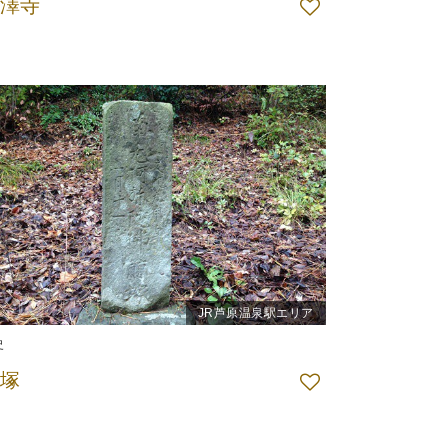
澤寺
JR芦原温泉駅エリア
史
塚