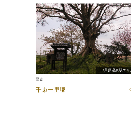
JR芦原温泉駅エリ
歴史
千束一里塚