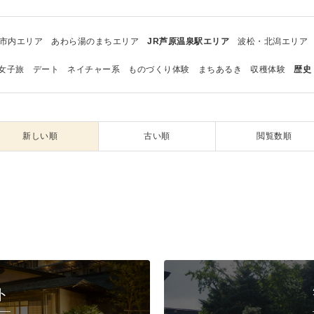
市内エリア
あわら湯のまちエリア
JR芦原温泉駅エリア
波松・北潟エリア
女子旅
デート
ネイチャー系
ものづくり体験
まちあるき
収穫体験
歴史
新しい順
古い順
閲覧数順
ト