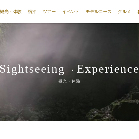
観光・体験
宿泊
ツアー
イベント
モデルコース
グルメ
Sightseeing
Experienc
・
観光・体験