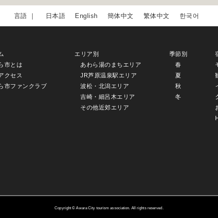
日本語
English
簡体中文
繁体中文
한국어
ム
エリア別
季節別
ら市とは
あわら湯のまちエリア
春
アクセス
JR芦原温泉駅エリア
夏
ら市ファンクラブ
波松・北潟エリア
秋
吉崎・細呂木エリア
冬
その他近郊エリア
Copyright © Awara City tourism association. All rights reserved.