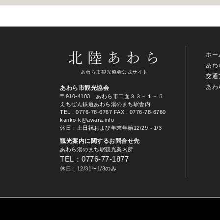
ホー
あわ
交通
あわ
あわら市観光協会
〒910-4103 あわら市二面３３－１－５
えちぜん鉄道あわら湯のまち駅舎内
TEL
: 0776-78-6767
FAX : 0776-78-6760
kanko-k@awara.info
休日：土日祝および年末年始12/29～1/3
観光案内に関するお問合せ先
あわら湯のまち駅観光案内所
TEL：0776-77-1877
休日：12/31〜1/3のみ