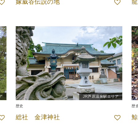
嫁威谷伝説の地
龍
ア
JR芦原温泉駅エリア
歴史
歴
総社 金津神社
鯨