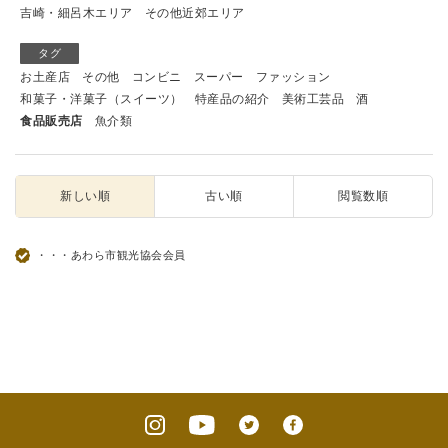
吉崎・細呂木エリア
その他近郊エリア
タグ
お土産店
その他
コンビニ
スーパー
ファッション
和菓子・洋菓子（スイーツ）
特産品の紹介
美術工芸品
酒
食品販売店
魚介類
新しい順
古い順
閲覧数順
・・・あわら市観光協会会員