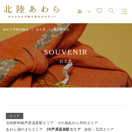
あわら市観光協会
お土産
食品販売店
SOUVENIR
お土産
エリア
北陸新幹線芦原温泉駅エリア
その他あわら市内エリア
あわら湯のまちエリア
JR芦原温泉駅エリア
波松・北潟エリア