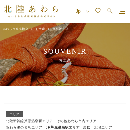
あわら市観光協会
お土産
食品販売店
SOUVENIR
お土産
エリア
北陸新幹線芦原温泉駅エリア
その他あわら市内エリア
あわら湯のまちエリア
JR芦原温泉駅エリア
波松・北潟エリア