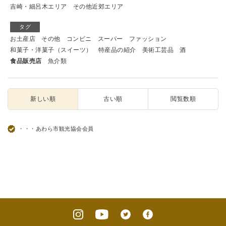
吉崎・細呂木エリア
その他近郊エリア
タグ
お土産店
その他
コンビニ
スーパー
ファッション
和菓子・洋菓子（スイーツ）
特産品の紹介
美術工芸品
酒
食品販売店
魚介類
新しい順
古い順
閲覧数順
・・・あわら市観光協会会員