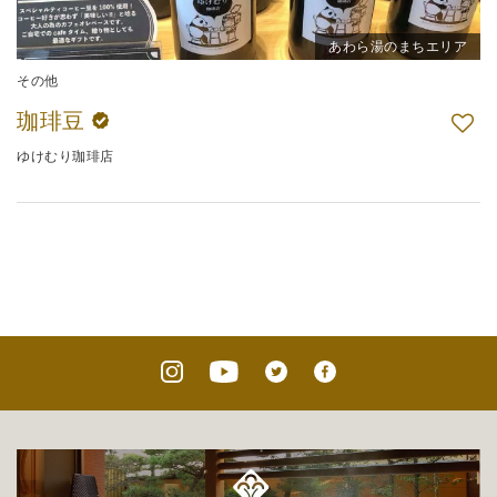
あわら湯のまちエリア
その他
珈琲豆
ゆけむり珈琲店