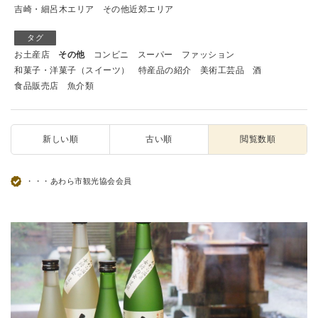
吉崎・細呂木エリア
その他近郊エリア
タグ
お土産店
その他
コンビニ
スーパー
ファッション
和菓子・洋菓子（スイーツ）
特産品の紹介
美術工芸品
酒
食品販売店
魚介類
新しい順
古い順
閲覧数順
・・・あわら市観光協会会員