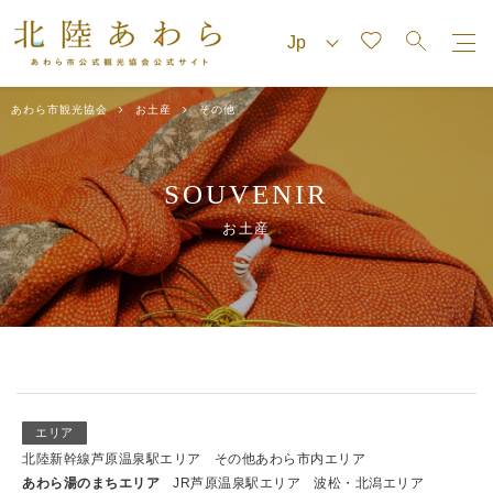
あわら市観光協会
お土産
その他
SOUVENIR
お土産
エリア
北陸新幹線芦原温泉駅エリア
その他あわら市内エリア
あわら湯のまちエリア
JR芦原温泉駅エリア
波松・北潟エリア