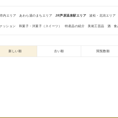
市内エリア
あわら湯のまちエリア
JR芦原温泉駅エリア
波松・北潟エリア
ァッション
和菓子・洋菓子（スイーツ）
特産品の紹介
美術工芸品
酒
食
新しい順
古い順
閲覧数順