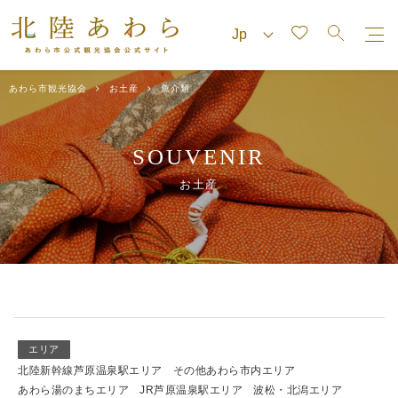
あわら市観光協会
お土産
魚介類
SOUVENIR
お土産
エリア
北陸新幹線芦原温泉駅エリア
その他あわら市内エリア
あわら湯のまちエリア
JR芦原温泉駅エリア
波松・北潟エリア