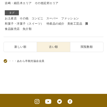
吉崎・細呂木エリア
その他近郊エリア
タグ
お土産店
その他
コンビニ
スーパー
ファッション
和菓子・洋菓子（スイーツ）
特産品の紹介
美術工芸品
酒
食品販売店
魚介類
新しい順
古い順
閲覧数順
・・・あわら市観光協会会員