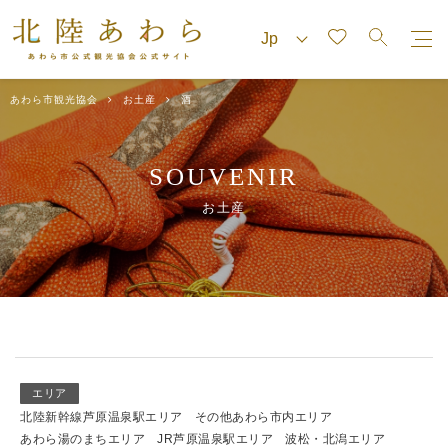
あわら市観光協会
お土産
酒
SOUVENIR
お土産
エリア
北陸新幹線芦原温泉駅エリア
その他あわら市内エリア
あわら湯のまちエリア
JR芦原温泉駅エリア
波松・北潟エリア