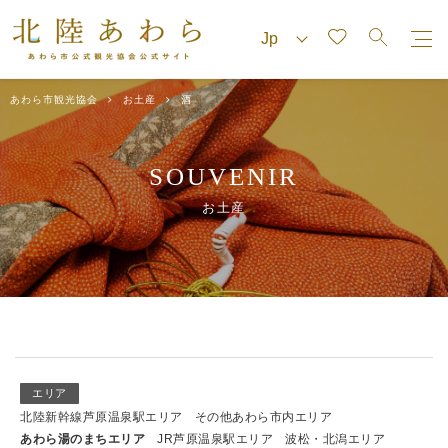
あわら市観光協会
お土産
酒
SOUVENIR
お土産
エリア
北陸新幹線芦原温泉駅エリア
その他あわら市内エリア
あわら湯のまちエリア
JR芦原温泉駅エリア
波松・北潟エリア