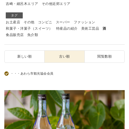
吉崎・細呂木エリア
その他近郊エリア
タグ
お土産店
その他
コンビニ
スーパー
ファッション
和菓子・洋菓子（スイーツ）
特産品の紹介
美術工芸品
酒
食品販売店
魚介類
新しい順
古い順
閲覧数順
・・・あわら市観光協会会員