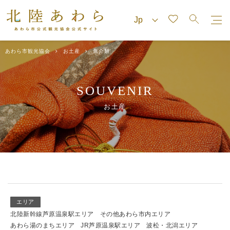
あわら市観光協会
お土産
魚介類
SOUVENIR
お土産
エリア
北陸新幹線芦原温泉駅エリア
その他あわら市内エリア
あわら湯のまちエリア
JR芦原温泉駅エリア
波松・北潟エリア