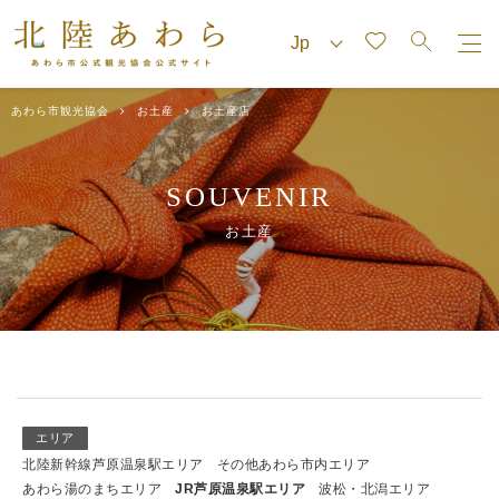
あわら市観光協会
お土産
お土産店
SOUVENIR
お土産
エリア
北陸新幹線芦原温泉駅エリア
その他あわら市内エリア
あわら湯のまちエリア
JR芦原温泉駅エリア
波松・北潟エリア