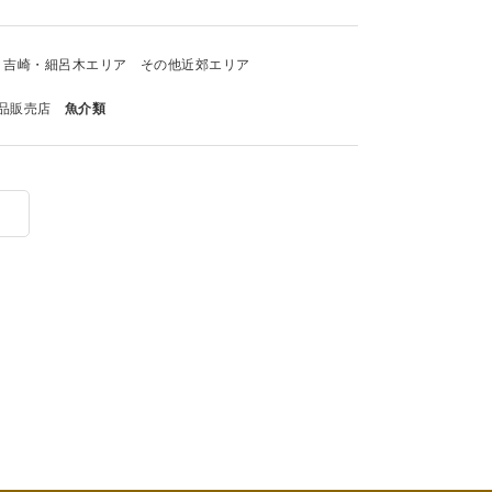
吉崎・細呂木エリア
その他近郊エリア
品販売店
魚介類