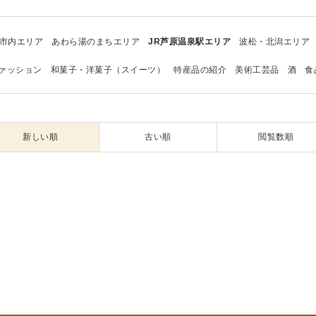
市内エリア
あわら湯のまちエリア
JR芦原温泉駅エリア
波松・北潟エリア
ァッション
和菓子・洋菓子（スイーツ）
特産品の紹介
美術工芸品
酒
食
新しい順
古い順
閲覧数順