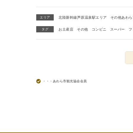
エリア
北陸新幹線芦原温泉駅エリア
その他あわら
タグ
お土産店
その他
コンビニ
スーパー
フ
・・・あわら市観光協会会員