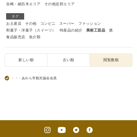
吉崎・細呂木エリア
その他近郊エリア
タグ
お土産店
その他
コンビニ
スーパー
ファッション
和菓子・洋菓子（スイーツ）
特産品の紹介
美術工芸品
酒
食品販売店
魚介類
新しい順
古い順
閲覧数順
・・・あわら市観光協会会員