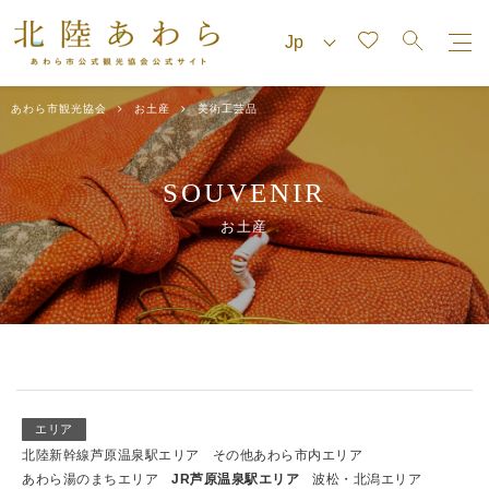
あわら市観光協会
お土産
美術工芸品
SOUVENIR
お土産
エリア
北陸新幹線芦原温泉駅エリア
その他あわら市内エリア
あわら湯のまちエリア
JR芦原温泉駅エリア
波松・北潟エリア