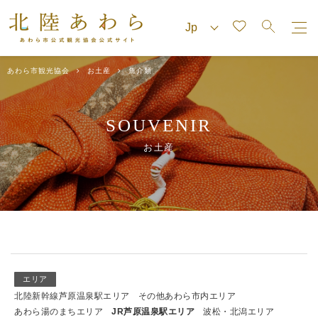
あわら市観光協会
お土産
魚介類
SOUVENIR
お土産
エリア
北陸新幹線芦原温泉駅エリア
その他あわら市内エリア
あわら湯のまちエリア
JR芦原温泉駅エリア
波松・北潟エリア