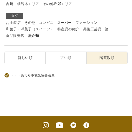
吉崎・細呂木エリア
その他近郊エリア
タグ
お土産店
その他
コンビニ
スーパー
ファッション
和菓子・洋菓子（スイーツ）
特産品の紹介
美術工芸品
酒
食品販売店
魚介類
新しい順
古い順
閲覧数順
・・・あわら市観光協会会員