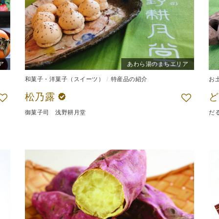
ア
あわら湯のまちエリア
和菓子・洋菓子（スイーツ）
特産品の紹介
お
松乃露
御菓子司 浅野耕月堂
だ