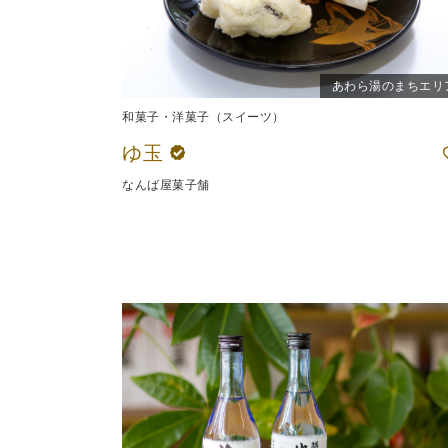
あわら湯のまちエリ
和菓子・洋菓子（スイーツ）
ゆ玉
なんば屋菓子舗