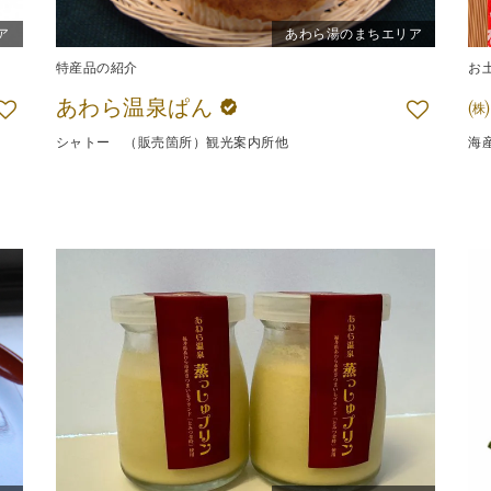
ア
あわら湯のまちエリア
特産品の紹介
お
あわら温泉ぱん
シャトー （販売箇所）観光案内所他
海