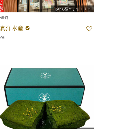
あわら湯のまちエリア
土産店
㈱真洋水産
産物