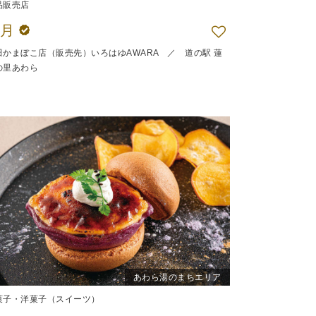
品販売店
半月
田かまぼこ店（販売先）いろはゆAWARA ／ 道の駅 蓮
の里あわら
あわら湯のまちエリア
菓子・洋菓子（スイーツ）