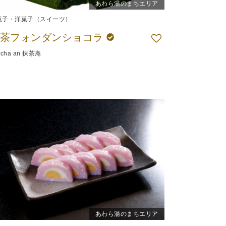
あわら湯のまちエリア
菓子・洋菓子（スイーツ）
抹茶フォンダンショコラ
tcha an 抹茶庵
あわら湯のまちエリア