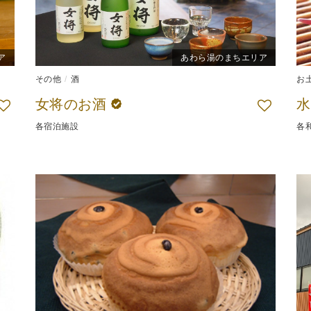
ア
あわら湯のまちエリア
その他
酒
お
女将のお酒
水
各宿泊施設
各