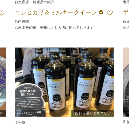
お土産店
特産品の紹介
食
コシヒカリ＆ミルキークイーン
竹内農園
藤
お米本来の味・美味しさを大切に育んでおります
如
ア
あわら湯のまちエリア
その他
和