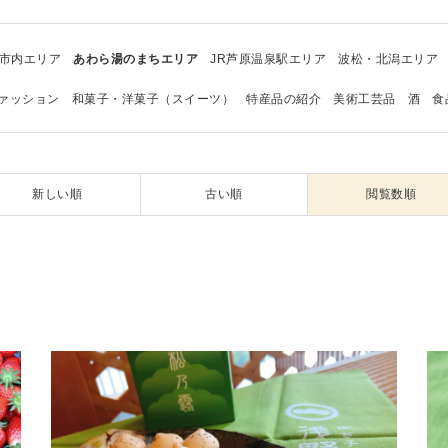
市内エリア
あわら湯のまちエリア
JR芦原温泉駅エリア
波松・北潟エリア
ァッション
和菓子・洋菓子（スイーツ）
特産品の紹介
美術工芸品
酒
食
新しい順
古い順
閲覧数順