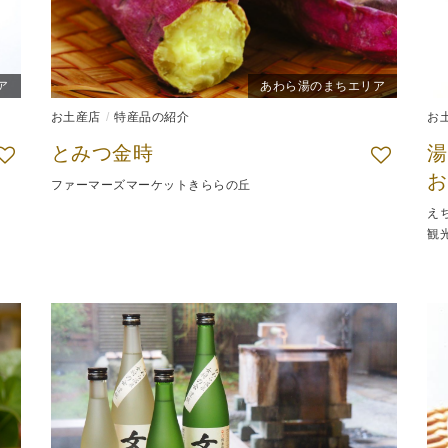
ア
あわら湯のまちエリア
お土産店
特産品の紹介
お
とみつ金時
湯
お
ファーマーズマーケットきららの丘
え
観