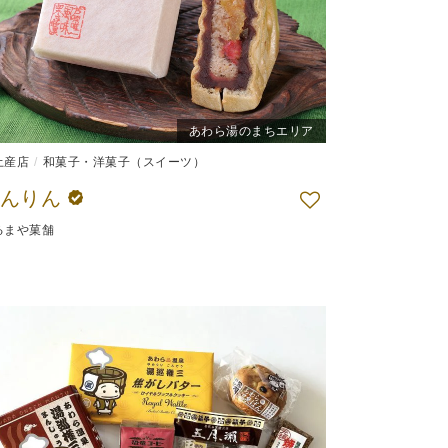
あわら湯のまちエリア
土産店
和菓子・洋菓子（スイーツ）
どんりん
るまや菓舗