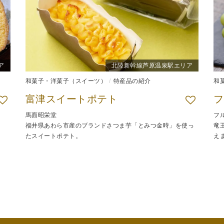
ア
北陸新幹線芦原温泉駅エリア
和菓子・洋菓子（スイーツ）
特産品の紹介
和
富津スイートポテト
フ
馬面昭栄堂
フ
福井県あわら市産のブランドさつま芋「とみつ金時」を使っ
竜
たスイートポテト。
え