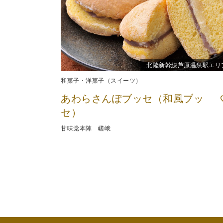
北陸新幹線芦原温泉駅エリ
和菓子・洋菓子（スイーツ）
あわらさんぽブッセ（和風ブッ
セ）
甘味党本陣 嵯峨