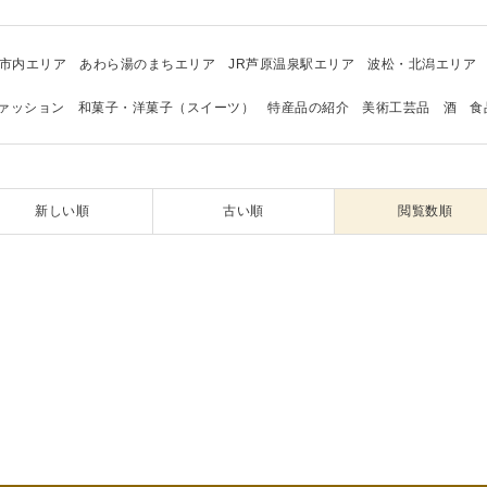
市内エリア
あわら湯のまちエリア
JR芦原温泉駅エリア
波松・北潟エリア
ァッション
和菓子・洋菓子（スイーツ）
特産品の紹介
美術工芸品
酒
食
新しい順
古い順
閲覧数順