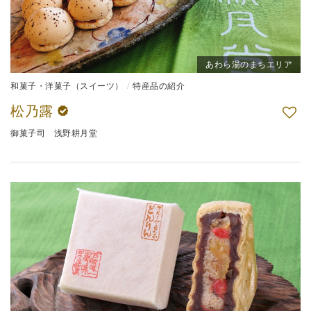
あわら湯のまちエリア
和菓子・洋菓子（スイーツ）
特産品の紹介
松乃露
御菓子司 浅野耕月堂