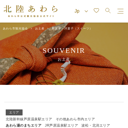
あわら市観光協会
お土産
和菓子・洋菓子（スイーツ）
SOUVENIR
お土産
エリア
北陸新幹線芦原温泉駅エリア
その他あわら市内エリア
あわら湯のまちエリア
JR芦原温泉駅エリア
波松・北潟エリア