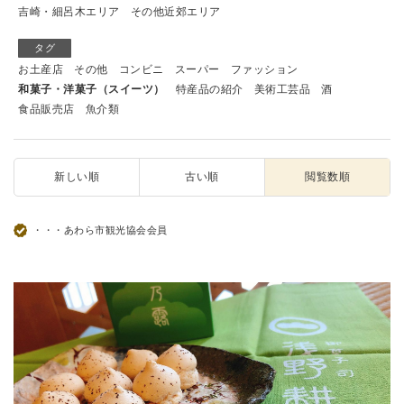
吉崎・細呂木エリア
その他近郊エリア
タグ
お土産店
その他
コンビニ
スーパー
ファッション
和菓子・洋菓子（スイーツ）
特産品の紹介
美術工芸品
酒
食品販売店
魚介類
新しい順
古い順
閲覧数順
・・・あわら市観光協会会員