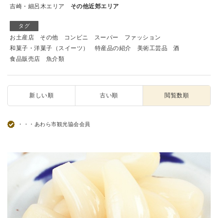
吉崎・細呂木エリア
その他近郊エリア
タグ
お土産店
その他
コンビニ
スーパー
ファッション
和菓子・洋菓子（スイーツ）
特産品の紹介
美術工芸品
酒
食品販売店
魚介類
新しい順
古い順
閲覧数順
・・・あわら市観光協会会員