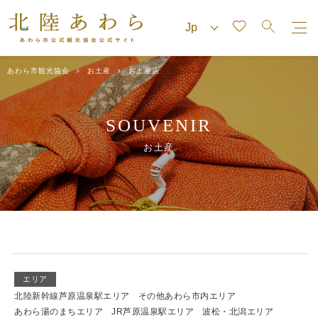
あわら市観光協会
お土産
お土産店
SOUVENIR
お土産
エリア
北陸新幹線芦原温泉駅エリア
その他あわら市内エリア
あわら湯のまちエリア
JR芦原温泉駅エリア
波松・北潟エリア