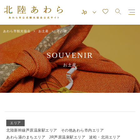
あわら市観光協会
お土産
その他
SOUVENIR
お土産
エリア
北陸新幹線芦原温泉駅エリア
その他あわら市内エリア
あわら湯のまちエリア
JR芦原温泉駅エリア
波松・北潟エリア