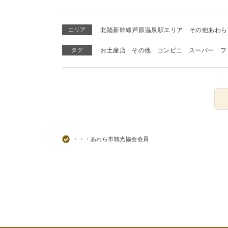
エリア
北陸新幹線芦原温泉駅エリア
その他あわら
タグ
お土産店
その他
コンビニ
スーパー
フ
・・・あわら市観光協会会員