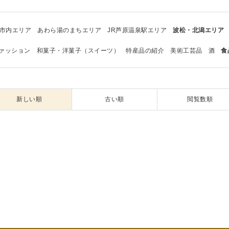
市内エリア
あわら湯のまちエリア
JR芦原温泉駅エリア
波松・北潟エリア
ァッション
和菓子・洋菓子（スイーツ）
特産品の紹介
美術工芸品
酒
食
新しい順
古い順
閲覧数順