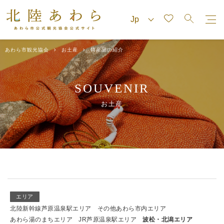
あわら市観光協会
お土産
特産品の紹介
SOUVENIR
お土産
エリア
北陸新幹線芦原温泉駅エリア
その他あわら市内エリア
あわら湯のまちエリア
JR芦原温泉駅エリア
波松・北潟エリア