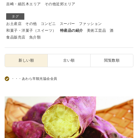
吉崎・細呂木エリア
その他近郊エリア
タグ
お土産店
その他
コンビニ
スーパー
ファッション
和菓子・洋菓子（スイーツ）
特産品の紹介
美術工芸品
酒
食品販売店
魚介類
新しい順
古い順
閲覧数順
・・・あわら市観光協会会員