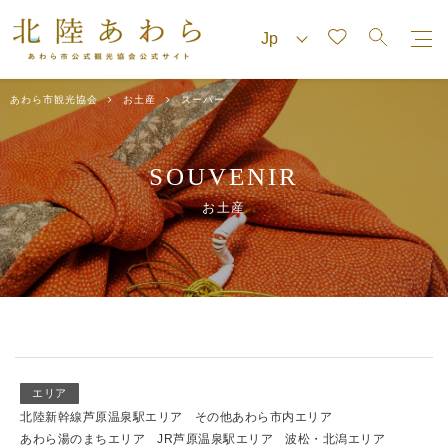
あわら市観光協会
お土産
スーパー
SOUVENIR
お土産
エリア
北陸新幹線芦原温泉駅エリア
その他あわら市内エリア
あわら湯のまちエリア
JR芦原温泉駅エリア
波松・北潟エリア