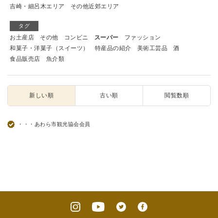
吉崎・細呂木エリア
その他近郊エリア
タグ
お土産店
その他
コンビニ
スーパー
ファッション
和菓子・洋菓子（スイーツ）
特産品の紹介
美術工芸品
酒
食品販売店
魚介類
新しい順
古い順
閲覧数順
・・・あわら市観光協会会員