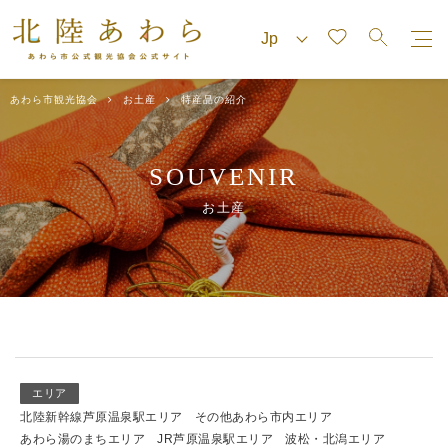
あわら市観光協会
お土産
特産品の紹介
SOUVENIR
お土産
エリア
北陸新幹線芦原温泉駅エリア
その他あわら市内エリア
あわら湯のまちエリア
JR芦原温泉駅エリア
波松・北潟エリア