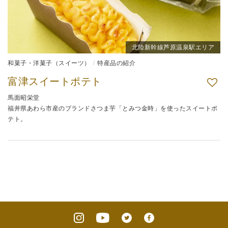
北陸新幹線芦原温泉駅エリア
和菓子・洋菓子（スイーツ）
特産品の紹介
富津スイートポテト
馬面昭栄堂
福井県あわら市産のブランドさつま芋「とみつ金時」を使ったスイートポ
テト。