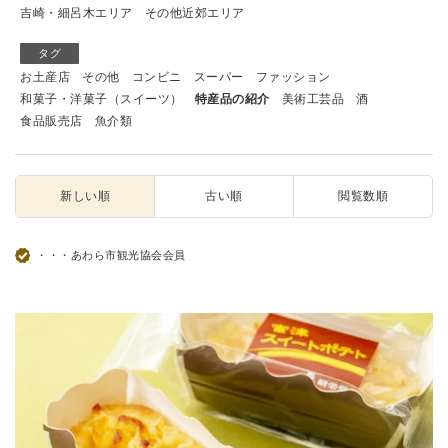
吉崎・細呂木エリア
その他近郊エリア
タグ
お土産店
その他
コンビニ
スーパー
ファッション
和菓子・洋菓子（スイーツ）
特産品の紹介
美術工芸品
酒
食品販売店
魚介類
新しい順
古い順
閲覧数順
・・・あわら市観光協会会員