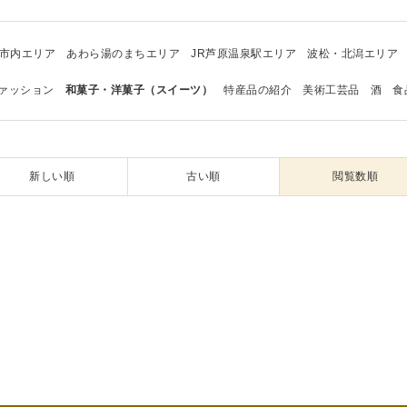
市内エリア
あわら湯のまちエリア
JR芦原温泉駅エリア
波松・北潟エリア
ァッション
和菓子・洋菓子（スイーツ）
特産品の紹介
美術工芸品
酒
食
新しい順
古い順
閲覧数順