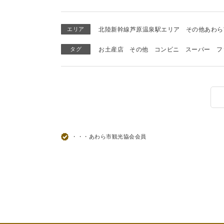
エリア
北陸新幹線芦原温泉駅エリア
その他あわら
タグ
お土産店
その他
コンビニ
スーパー
フ
・・・あわら市観光協会会員