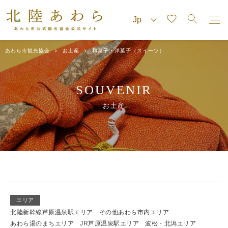
あわら市観光協会
お土産
和菓子・洋菓子（スイーツ）
SOUVENIR
お土産
エリア
北陸新幹線芦原温泉駅エリア
その他あわら市内エリア
あわら湯のまちエリア
JR芦原温泉駅エリア
波松・北潟エリア