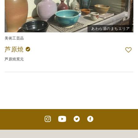
あわら湯のまちエリア
美術工芸品
芦原焼
芦原焼窯元