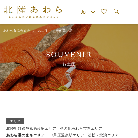
あわら市観光協会
お土産
美術工芸品
SOUVENIR
お土産
エリア
北陸新幹線芦原温泉駅エリア
その他あわら市内エリア
あわら湯のまちエリア
JR芦原温泉駅エリア
波松・北潟エリア