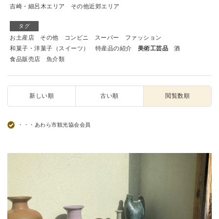
吉崎・細呂木エリア
その他近郊エリア
タグ
お土産店
その他
コンビニ
スーパー
ファッション
和菓子・洋菓子（スイーツ）
特産品の紹介
美術工芸品
酒
食品販売店
魚介類
新しい順
古い順
閲覧数順
・・・あわら市観光協会会員