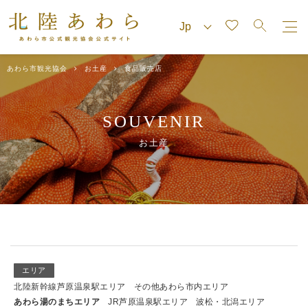
あわら市観光協会
お土産
食品販売店
SOUVENIR
お土産
エリア
北陸新幹線芦原温泉駅エリア
その他あわら市内エリア
あわら湯のまちエリア
JR芦原温泉駅エリア
波松・北潟エリア