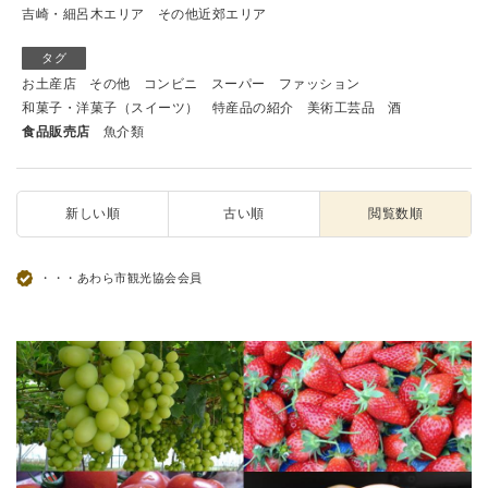
吉崎・細呂木エリア
その他近郊エリア
タグ
お土産店
その他
コンビニ
スーパー
ファッション
和菓子・洋菓子（スイーツ）
特産品の紹介
美術工芸品
酒
食品販売店
魚介類
新しい順
古い順
閲覧数順
・・・あわら市観光協会会員