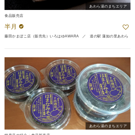
あわら湯のまちエリア
食品販売店
半月
藤田かまぼこ店（販売先）いろはゆAWARA ／ 道の駅 蓮如の里あわら
あわら湯のまちエリア