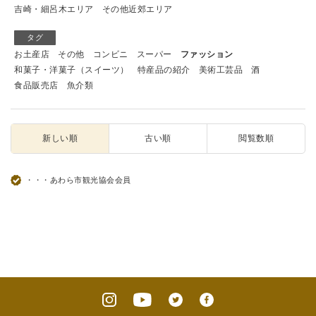
吉崎・細呂木エリア
その他近郊エリア
タグ
お土産店
その他
コンビニ
スーパー
ファッション
和菓子・洋菓子（スイーツ）
特産品の紹介
美術工芸品
酒
食品販売店
魚介類
新しい順
古い順
閲覧数順
・・・あわら市観光協会会員