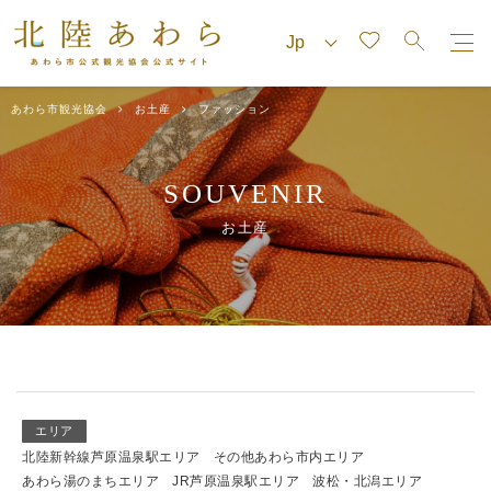
あわら市観光協会
お土産
ファッション
SOUVENIR
お土産
エリア
北陸新幹線芦原温泉駅エリア
その他あわら市内エリア
あわら湯のまちエリア
JR芦原温泉駅エリア
波松・北潟エリア