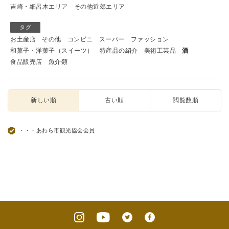
吉崎・細呂木エリア
その他近郊エリア
タグ
お土産店
その他
コンビニ
スーパー
ファッション
和菓子・洋菓子（スイーツ）
特産品の紹介
美術工芸品
酒
食品販売店
魚介類
新しい順
古い順
閲覧数順
・・・あわら市観光協会会員