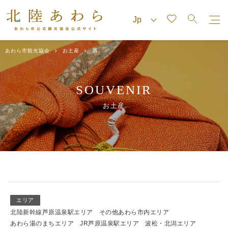
あわら市観光協会
お土産
酒
SOUVENIR
お土産
エリア
北陸新幹線芦原温泉駅エリア
その他あわら市内エリア
あわら湯のまちエリア
JR芦原温泉駅エリア
波松・北潟エリア