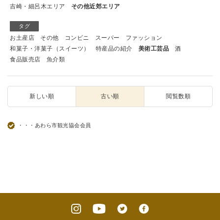
吉崎・細呂木エリア
その他近郊エリア
タグ
お土産店
その他
コンビニ
スーパー
ファッション
和菓子・洋菓子（スイーツ）
特産品の紹介
美術工芸品
酒
食品販売店
魚介類
新しい順
古い順
閲覧数順
・・・あわら市観光協会会員