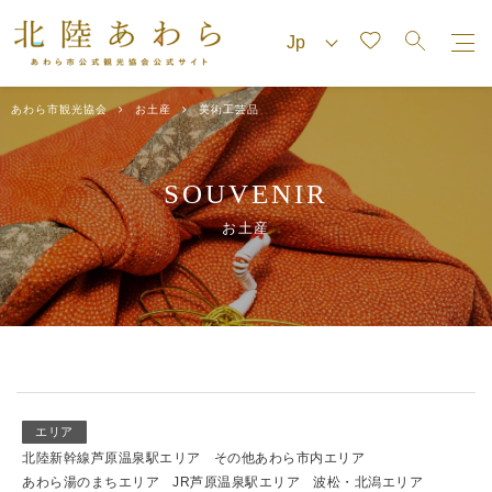
あわら市観光協会
お土産
美術工芸品
SOUVENIR
お土産
エリア
北陸新幹線芦原温泉駅エリア
その他あわら市内エリア
あわら湯のまちエリア
JR芦原温泉駅エリア
波松・北潟エリア