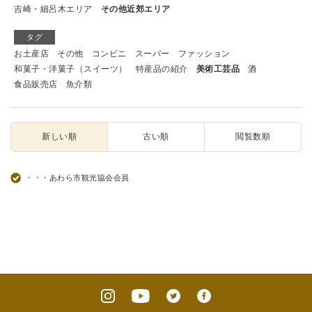
吉崎・細呂木エリア
その他近郊エリア
タグ
お土産店
その他
コンビニ
スーパー
ファッション
和菓子・洋菓子（スイーツ）
特産品の紹介
美術工芸品
酒
食品販売店
魚介類
新しい順
古い順
閲覧数順
・・・あわら市観光協会会員