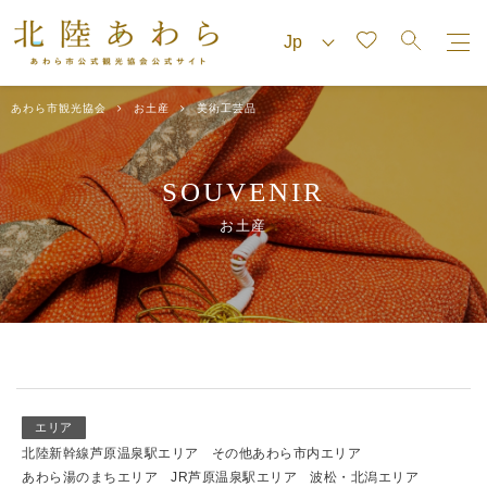
あわら市観光協会
お土産
美術工芸品
SOUVENIR
お土産
エリア
北陸新幹線芦原温泉駅エリア
その他あわら市内エリア
あわら湯のまちエリア
JR芦原温泉駅エリア
波松・北潟エリア